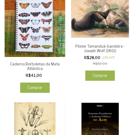
Pôster Tamanduá-bandeira -
Joseph Wolf (1861)
R$28,00
-
13
%
OFF
R$32,00
Caderno Borboletas da Mata
Atlântica
Comprar
R$41,00
Comprar