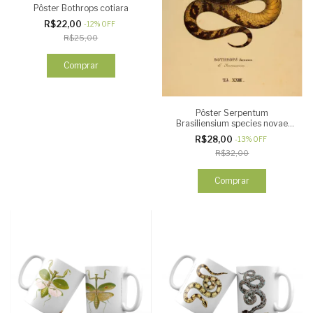
Pôster Bothrops cotiara
R$22,00
-
12
%
OFF
R$25,00
Comprar
Pôster Serpentum
Brasiliensium species novae
SURUCUCU
R$28,00
-
13
%
OFF
R$32,00
Comprar