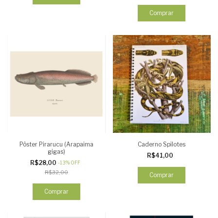
Pôster Pirarucu (Arapaima
Caderno Spilotes
gigas)
R$41,00
R$28,00
-
13
%
OFF
R$32,00
Comprar
Comprar