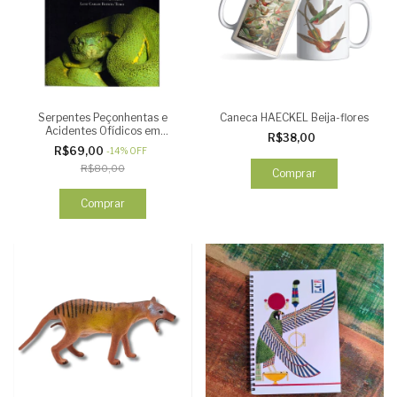
Serpentes Peçonhentas e
Caneca HAECKEL Beija-flores
Acidentes Ofídicos em
R$38,00
Rondônia
R$69,00
-
14
%
OFF
R$80,00
Comprar