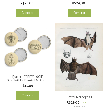
R$20,00
R$24,00
Comprar
Comprar
Buttons ERPÉTOLOGIE
GÉNÉRALE - Duméril & Bibron,
1839 - Esqueletos (3 unid)
R$15,00
Comprar
Pôster Morcegos II
R$28,00
-
13
%
OFF