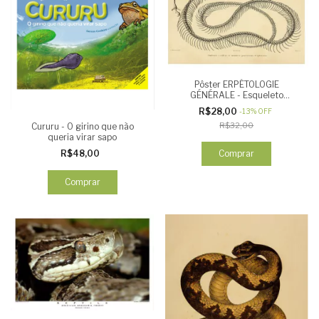
Pôster ERPÉTOLOGIE
GÉNÉRALE - Esqueleto
Serpente
R$28,00
-
13
%
OFF
R$32,00
Cururu - O girino que não
queria virar sapo
Comprar
R$48,00