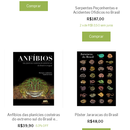
Serpentes Peçonhentas e
Acidentes Ofídicos no Brasil
R$187,00
2
x
de
R$93,50
sem juros
Anfíbios das planícies costeiras
Pôster Jararacas do Brasil
do extremo sul do Brasil e
R$48,00
Uruguai
R$39,90
-
53
%
OFF