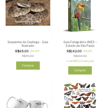
Serpentes da Caatinga - Guia
Guia Fotográfico AVES –
Ilustrado
Estado de São Paulo
R$69,00
R$142,00
-
8
%
OFF
-
5
%
OFF
R$75,00
R$150,00
2
x
de
R$71,00
sem juros