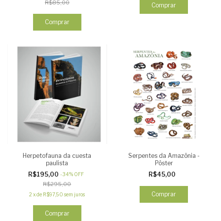
R$85,00
Comprar
Herpetofauna da cuesta
Serpentes da Amazônia -
paulista
Pôster
R$195,00
R$45,00
-
34
%
OFF
R$295,00
Comprar
2
x
de
R$97,50
sem juros