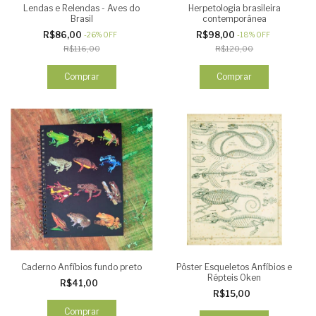
Lendas e Relendas - Aves do
Herpetologia brasileira
Brasil
contemporânea
R$86,00
R$98,00
-
26
%
OFF
-
18
%
OFF
R$116,00
R$120,00
Caderno Anfíbios fundo preto
Pôster Esqueletos Anfíbios e
Répteis Oken
R$41,00
R$15,00
Comprar