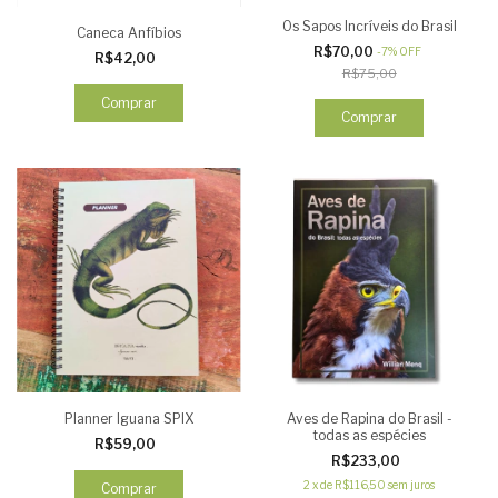
Os Sapos Incríveis do Brasil
Caneca Anfíbios
R$70,00
-
7
%
OFF
R$42,00
R$75,00
Comprar
Planner Iguana SPIX
Aves de Rapina do Brasil -
todas as espécies
R$59,00
R$233,00
2
x
de
R$116,50
sem juros