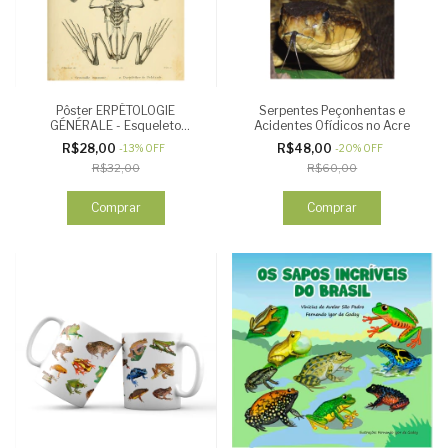
Pôster ERPÉTOLOGIE
Serpentes Peçonhentas e
GÉNÉRALE - Esqueleto
Acidentes Ofídicos no Acre
Anfíbios
R$28,00
R$48,00
-
13
%
OFF
-
20
%
OFF
R$32,00
R$60,00
Comprar