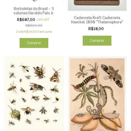
Borboletas do Brasil – 3
volumes Haroldo Palo Jr.
Caderneta Kraft Caderneta
R$687,00
-
14
%
OFF
Haeckel, 1898 "Thalamophora"
R$800,00
R$18,00
2
x
de
R$343,50
sem juros
Comprar