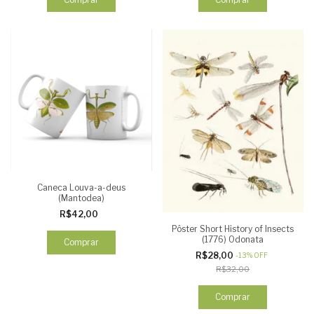
Caneca Louva-a-deus
(Mantodea)
R$42,00
Pôster Short History of Insects
(1776) Odonata
Comprar
R$28,00
-
13
%
OFF
R$32,00
Comprar