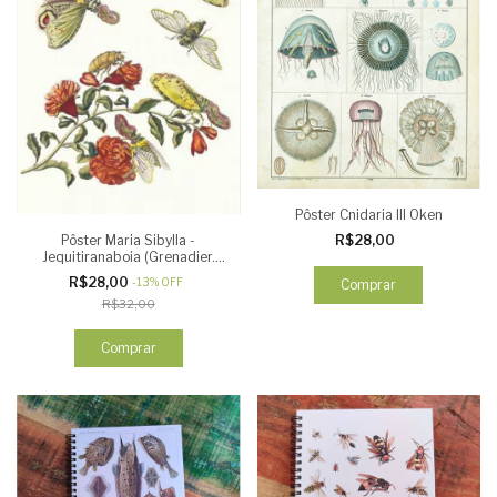
Pôster Cnidaria III Oken
R$28,00
Pôster Maria Sibylla -
Jequitiranaboia (Grenadier.
1705)
R$28,00
-
13
%
OFF
Comprar
R$32,00
Comprar