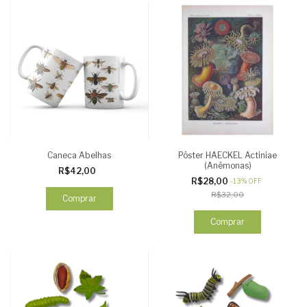
Caneca Abelhas
Pôster HAECKEL Actiniae
(Anêmonas)
R$42,00
R$28,00
-
13
%
OFF
R$32,00
Comprar
Comprar