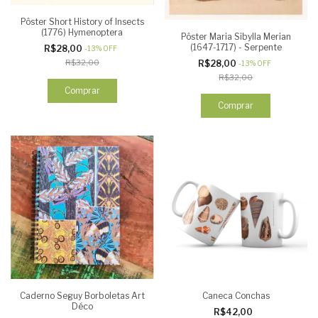
Pôster Short History of Insects
(1776) Hymenoptera
Pôster Maria Sibylla Merian
(1647-1717) - Serpente
R$28,00
-
13
%
OFF
R$32,00
R$28,00
-
13
%
OFF
R$32,00
Comprar
Comprar
Caderno Seguy Borboletas Art
Caneca Conchas
Déco
R$42,00