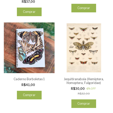
R$37,00
Comprar
Comprar
Caderno Borboletas 1
Jequitiranaboia (Hemiptera,
Homoptera, Fulgoridae)
R$41,00
R$30,00
-
6
%
OFF
R$32,00
Comprar
Comprar