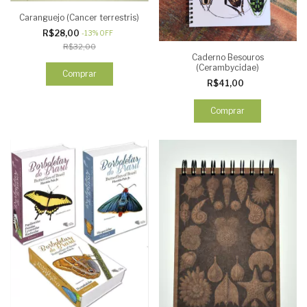
Caranguejo (Cancer terrestris)
R$28,00
-
13
%
OFF
R$32,00
Caderno Besouros
(Cerambycidae)
Comprar
R$41,00
Comprar