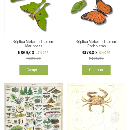
Réplica Metamorfose em
Réplica Metamorfose em
Mariposas
Borboletas
R$69,00
R$78,00
-
19
%
OFF
-
8
%
OFF
R$85,00
R$85,00