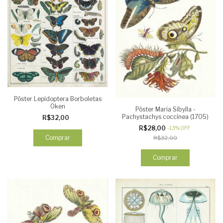
Pôster Lepidoptera Borboletas
Oken
Pôster Maria Sibylla -
Pachystachys coccinea (1705)
R$32,00
R$28,00
-
13
%
OFF
Comprar
R$32,00
Comprar