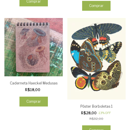
Comprar
Comprar
Caderneta Haeckel Medusas
R$18,00
Comprar
Pôster Borboletas 1
R$28,00
-
13
%
OFF
R$32,00