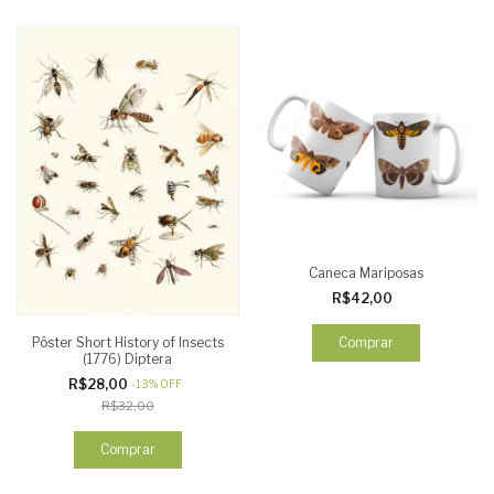
Caneca Mariposas
R$42,00
Pôster Short History of Insects
Comprar
(1776) Diptera
R$28,00
-
13
%
OFF
R$32,00
Comprar