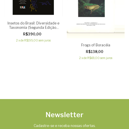
Insetos do Brasil: Diversidade e
Taxonomia (Segunda Edição)
capa dura
R$390,00
2
x
de
R$195,00
sem juros
Frogs of Boracéia
R$138,00
2
x
de
R$69,00
sem juros
Newsletter
Cadastre-se e receba nossas ofertas.