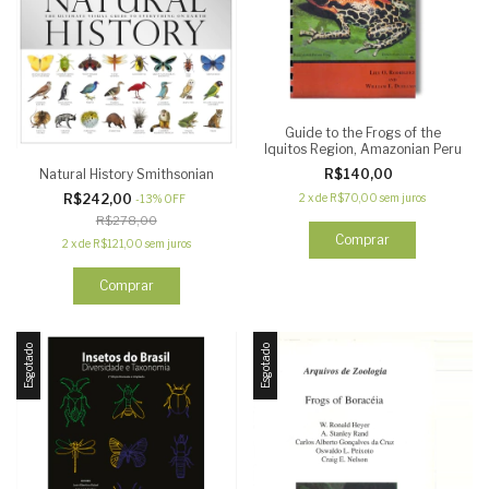
Guide to the Frogs of the
Iquitos Region, Amazonian Peru
Natural History Smithsonian
R$140,00
R$242,00
2
x
de
R$70,00
sem juros
-
13
%
OFF
R$278,00
Comprar
2
x
de
R$121,00
sem juros
Comprar
Esgotado
Esgotado