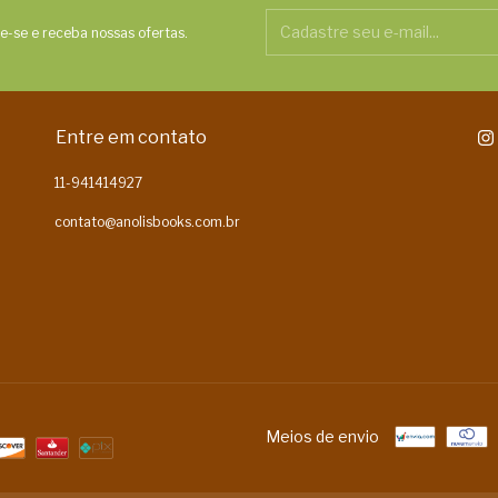
e-se e receba nossas ofertas.
Entre em contato
11-941414927
contato@anolisbooks.com.br
Meios de envio