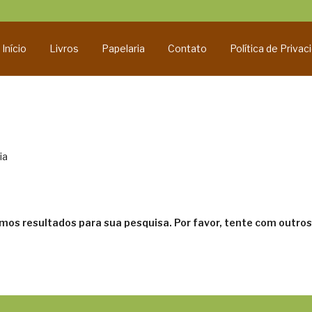
Início
Livros
Papelaria
Contato
Política de Privac
ia
mos resultados para sua pesquisa. Por favor, tente com outros f