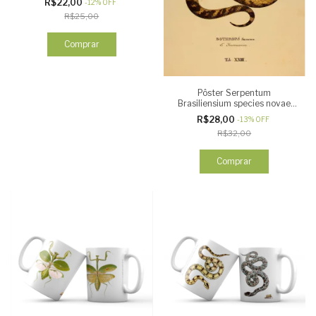
R$22,00
-
12
%
OFF
R$25,00
Comprar
Pôster Serpentum
Brasiliensium species novae
SURUCUCU
R$28,00
-
13
%
OFF
R$32,00
Comprar