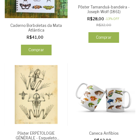
Pôster Tamanduá-bandeira -
Joseph Wolf (1861)
R$28,00
-
13
%
OFF
R$32,00
Caderno Borboletas da Mata
Atlântica
Comprar
R$41,00
Comprar
Pôster ERPÉTOLOGIE
Caneca Anfíbios
GÉNÉRALE - Esqueleto