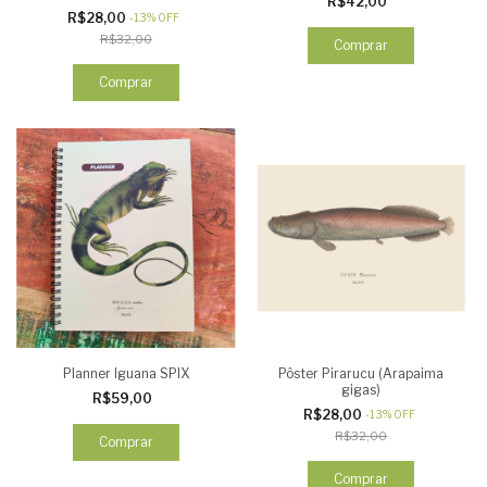
R$42,00
Anfíbios
R$28,00
-
13
%
OFF
R$32,00
Comprar
Comprar
Planner Iguana SPIX
Pôster Pirarucu (Arapaima
gigas)
R$59,00
R$28,00
-
13
%
OFF
R$32,00
Comprar