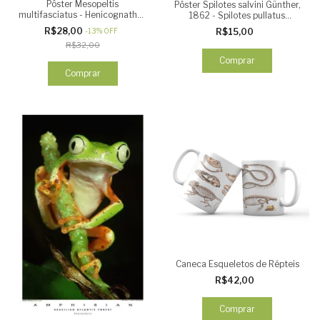
Pôster Mesopeltis
Pôster Spilotes salvini Günther,
multifasciatus - Henicognathus
1862 - Spilotes pullatus
venustissimus
(Linneus, 1758)
R$28,00
-
13
%
OFF
R$15,00
R$32,00
Comprar
Comprar
Caneca Esqueletos de Répteis
R$42,00
Comprar