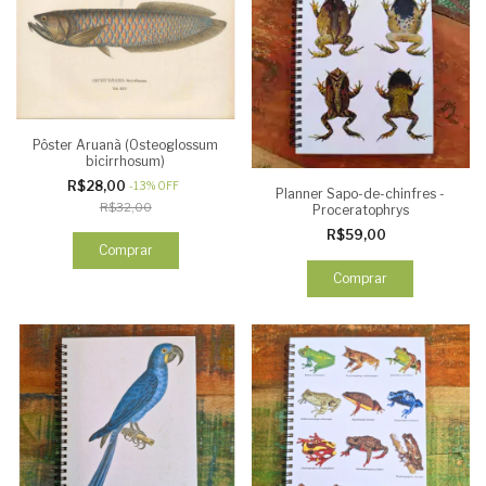
Pôster Aruanã (Osteoglossum
bicirrhosum)
R$28,00
-
13
%
OFF
Planner Sapo-de-chinfres -
R$32,00
Proceratophrys
R$59,00
Comprar
Comprar