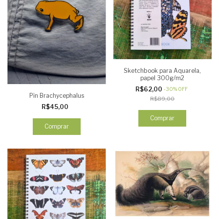
Sketchbook para Aquarela,
papel 300g/m2
R$62,00
-
30
%
OFF
Pin Brachycephalus
R$89,00
R$45,00
Comprar