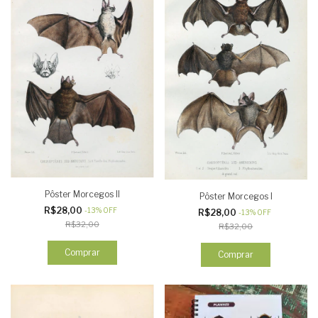
Pôster Morcegos II
Pôster Morcegos I
R$28,00
-
13
%
OFF
R$28,00
-
13
%
OFF
R$32,00
R$32,00
Comprar
Comprar