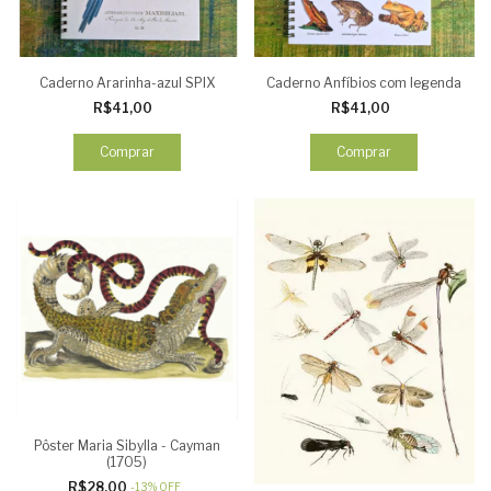
Caderno Ararinha-azul SPIX
Caderno Anfíbios com legenda
R$41,00
R$41,00
Comprar
Comprar
Pôster Maria Sibylla - Cayman
(1705)
R$28,00
-
13
%
OFF