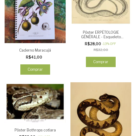
Pôster ERPÉTOLOGIE
GÉNÉRALE - Esqueleto
Serpente
R$28,00
-
13
%
OFF
R$32,00
Caderno Maracujá
R$41,00
Comprar
Comprar
Pôster Bothrops cotiara