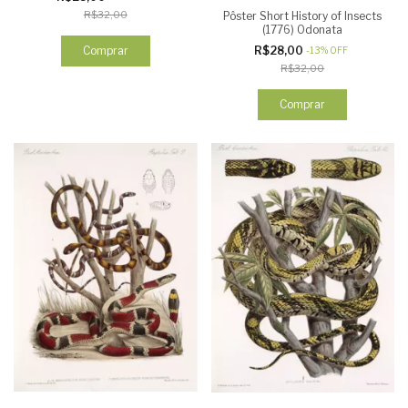
R$32,00
Pôster Short History of Insects
(1776) Odonata
Comprar
R$28,00
-
13
%
OFF
R$32,00
Comprar