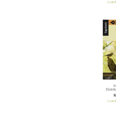
2
x
de
R
Esgotado
J
Distri
With A
R
2
x
de