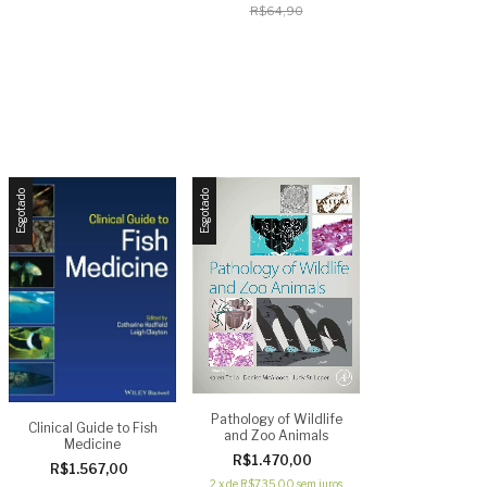
R$64,90
surpreendentes de um
mundo desconhecido
Esgotado
Esgotado
Pathology of Wildlife
Clinical Guide to Fish
and Zoo Animals
Medicine
R$1.470,00
R$1.567,00
2
x
de
R$735,00
sem juros