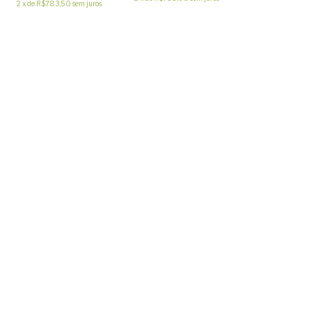
2
x
de
R$783,50
sem juros