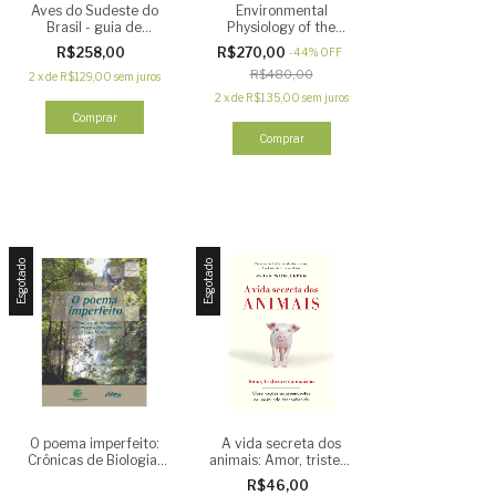
Aves do Sudeste do
Environmental
Brasil - guia de
Physiology of the
identificação (2ª
Amphibians
R$258,00
R$270,00
-
44
%
OFF
edição)
R$480,00
2
x
de
R$129,00
sem juros
2
x
de
R$135,00
sem juros
Comprar
Esgotado
Esgotado
O poema imperfeito:
A vida secreta dos
Crônicas de Biologia,
animais: Amor, tristeza
conservação da
e compaixão -
R$46,00
natureza e seus heróis
Observações