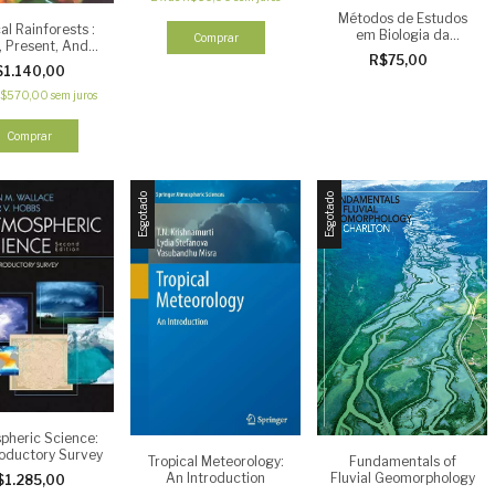
Métodos de Estudos
al Rainforests :
em Biologia da
Comprar
, Present, And
Conservação e Manejo
R$75,00
Future
da Vida Silvestre
$1.140,00
$570,00
sem juros
Comprar
Esgotado
Esgotado
pheric Science:
roductory Survey
Tropical Meteorology:
Fundamentals of
An Introduction
Fluvial Geomorphology
$1.285,00