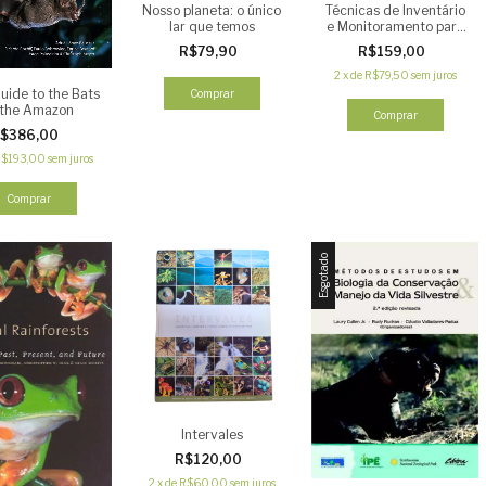
Nosso planeta: o único
Técnicas de Inventário
lar que temos
e Monitoramento para
Anfíbios da Região
R$79,90
R$159,00
Tropical Andina
2
x
de
R$79,50
sem juros
Guide to the Bats
 the Amazon
Comprar
$386,00
$193,00
sem juros
Comprar
Esgotado
Intervales
R$120,00
2
x
de
R$60,00
sem juros