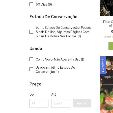
60 Dias (9)
Estado De Conservaçâo
Field 
of
ótimo Estado De Conservação, Poucos
R
Sinais De Uso, Algumas Páginas Com
Sinais De Dobra Nos Cantos. (1)
2
x
de
R
Usado
Como Novo, Não Aparenta Uso (1)
Frete grátis
Usado Em ótimo Estado De
Conservação (1)
Preço
De
Até
Aplicar