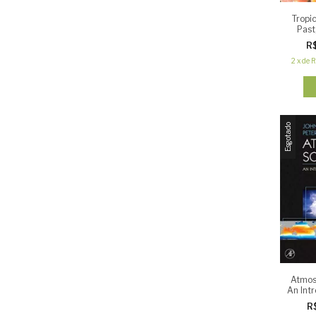
Tropic
Past
R
2
x
de
R
Esgotado
Atmos
An Int
R