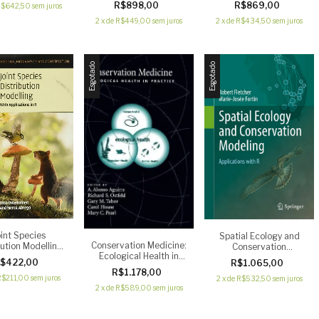
R$898,00
R$869,00
$642,50
sem juros
2
x
de
R$449,00
sem juros
2
x
de
R$434,50
sem juros
Esgotado
Esgotado
oint Species
Spatial Ecology and
Conservation Medicine:
bution Modelling:
Conservation
Ecological Health in
pplications in R
Modeling: Applications
$422,00
R$1.065,00
Practice
with R
R$1.178,00
R$211,00
sem juros
2
x
de
R$532,50
sem juros
2
x
de
R$589,00
sem juros