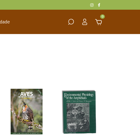
0
idade