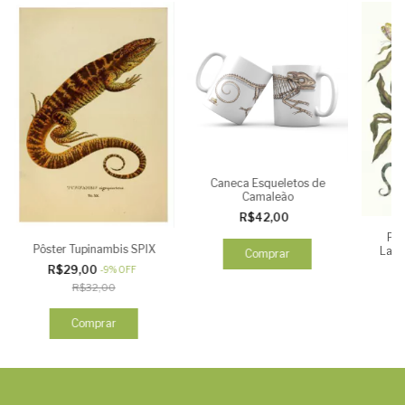
Caneca Esqueletos de
Camaleão
R$42,00
Pôs
Pôster Tupinambis SPIX
Laga
Comprar
R$29,00
-
9
%
OFF
R
R$32,00
Comprar