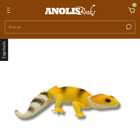
0
Esgotado