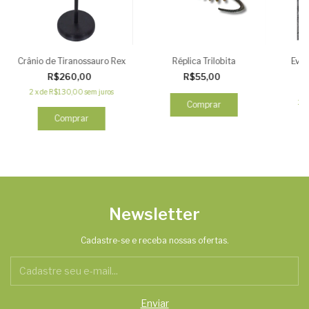
Crânio de Tiranossauro Rex
Réplica Trilobita
Evol
R$260,00
R$55,00
2
x
de
R$130,00
sem juros
2
x
Newsletter
Cadastre-se e receba nossas ofertas.