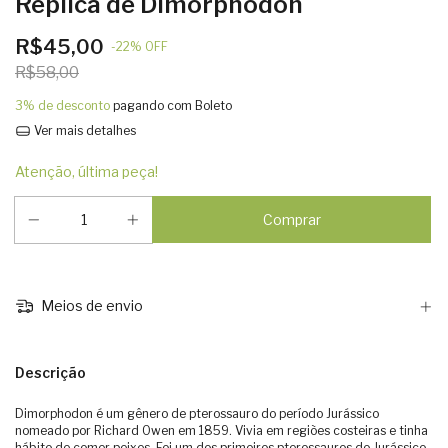
Réplica de Dimorphodon
R$45,00
-
22
%
OFF
R$58,00
3% de desconto
pagando com Boleto
Ver mais detalhes
Atenção, última peça!
Meios de envio
Descrição
Dimorphodon é um gênero de pterossauro do período Jurássico
nomeado por Richard Owen em 1859. Vivia em regiões costeiras e tinha
hábito de comer peixes. Foi um dos primeiros pterossauros do Jurássico.