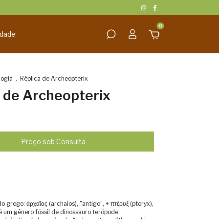
0
idade
logia
.
Réplica de Archeopterix
a de Archeopterix
 grego: ἀρχαῖος (archaios), "antigo", + πτέρυξ (pteryx),
 é um gênero fóssil de dinossauro terópode