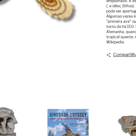
emplumado. A es
(; e λίθος (lithos
pode ser aportug
Algumas vezes é 
"primeira ave" ou
torno de há 150-
Alemanha, quand
tropical quente,
Wikipedia
Compartilh