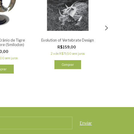
Crânio de Tigre
Evolution of Vertebrate Design
Réplica
re (Smilodon)
R$159,00
R$5
0,00
2
x
de
R$79,50
sem juros
,00
sem juros
Comprar