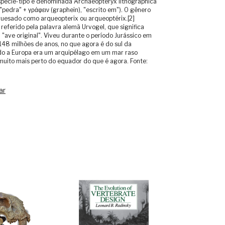
pécie-tipo é denominada Archaeopteryx lithographica
), "pedra" + γράφειν (graphein), "escrito em"). O gênero
uesado como arqueopterix ou arqueoptérix.[2]
referido pela palavra alemã Urvogel, que significa
 "ave original". Viveu durante o período Jurássico em
148 milhões de anos, no que agora é do sul da
o a Europa era um arquipélago em um mar raso
 muito mais perto do equador do que é agora. Fonte:
ar