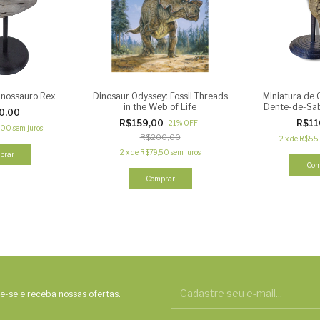
anossauro Rex
Dinosaur Odyssey: Fossil Threads
Miniatura de 
in the Web of Life
Dente-de-Sab
0,00
R$159,00
R$11
-
21
%
OFF
,00
sem juros
R$200,00
2
x
de
R$55
2
x
de
R$79,50
sem juros
e-se e receba nossas ofertas.