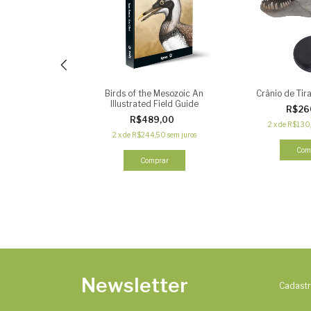
lociraptor –
Birds of the Mesozoic An
Crânio de Tir
intada (Escala
Illustrated Field Guide
R$26
1)
0,00
R$489,00
2
x
de
R$130
,00
sem juros
2
x
de
R$244,50
sem juros
Comprar
Newsletter
Cadastr