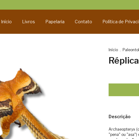
Início
Livros
Papelaria
Contato
Política de Privac
Início
.
Paleonto
Réplic
Descrição
Archaeopteryx (do
"pena" ou "asa")