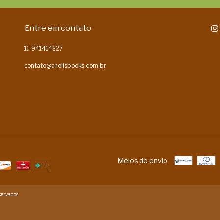
Entre em contato
11-941414927
contato@anolisbooks.com.br
Meios de envio
ervados.