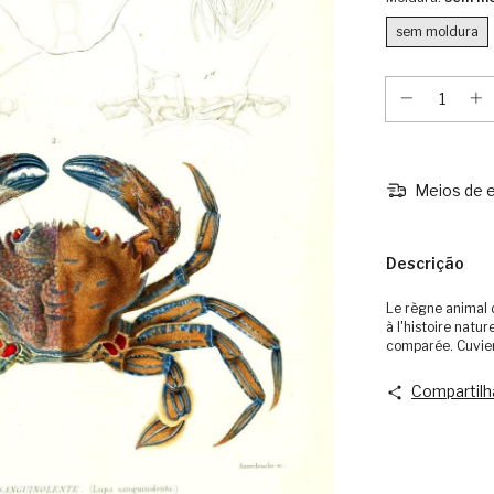
sem moldura
Meios de e
Descrição
Le règne animal d
à l'histoire natu
comparée. Cuvier
Compartilh