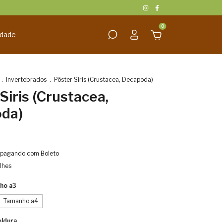
0
idade
.
Invertebrados
.
Pôster Siris (Crustacea, Decapoda)
Siris (Crustacea,
da)
pagando com Boleto
lhes
ho a3
Tamanho a4
ldura