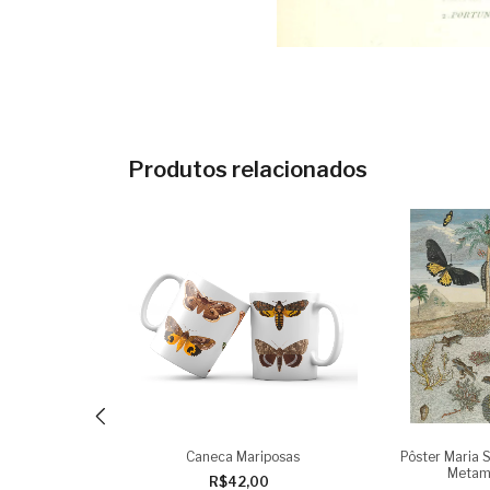
Produtos relacionados
ckel, 1898
Caneca Mariposas
Pôster Maria S
ophora"
Metam
R$42,00