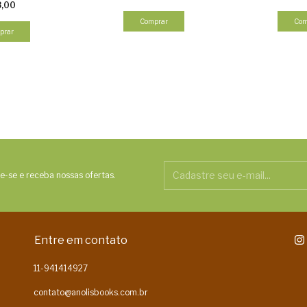
8,00
Comprar
Com
prar
e-se e receba nossas ofertas.
Entre em contato
11-941414927
contato@anolisbooks.com.br