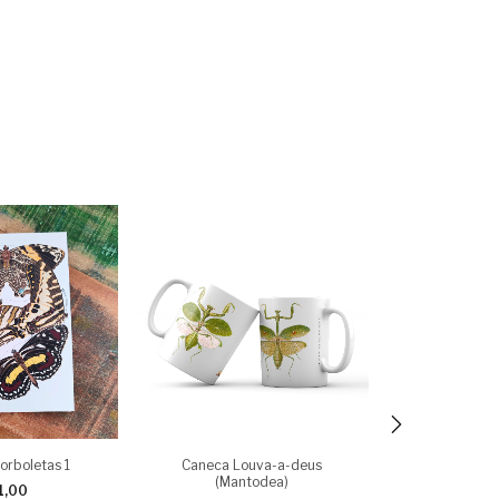
orboletas 1
Caneca Louva-a-deus
(Mantodea)
1,00