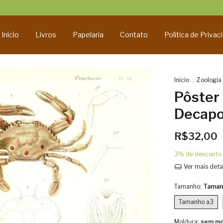
Início
Livros
Papelaria
Contato
Política de Privac
Início
.
Zoologia
Pôster 
Decapo
R$32,00
3% de desconto
Ver mais deta
Tamanho:
Taman
Tamanho a3
Moldura:
sem mo