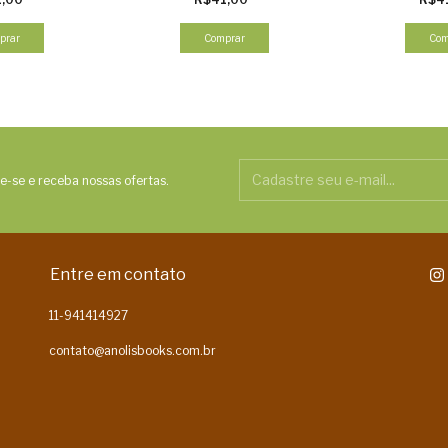
prar
Comprar
Com
e-se e receba nossas ofertas.
Entre em contato
11-941414927
contato@anolisbooks.com.br