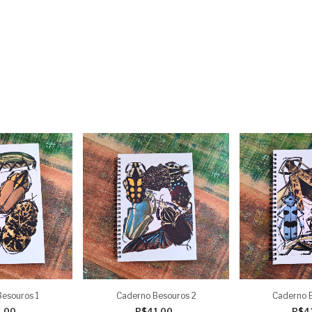
esouros 1
Caderno Besouros 2
Caderno 
1,00
R$41,00
R$4