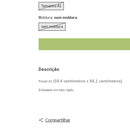
Tamanho A1
Moldura:
sem moldura
sem moldura
Descrição
59,4 centímetros x 84,1 centímetros)
Poster A1 (
.
Embalado em tubo rígido.
Compartilhar