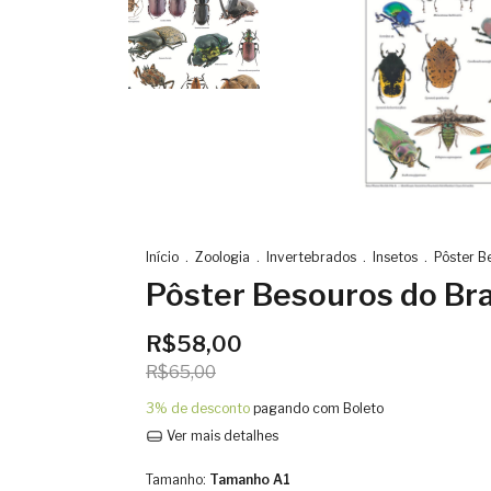
Início
.
Zoologia
.
Invertebrados
.
Insetos
.
Pôster B
Pôster Besouros do Bra
R$58,00
R$65,00
3% de desconto
pagando com Boleto
Ver mais detalhes
Tamanho:
Tamanho A1