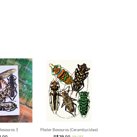
Besouros 3
Pôster Besouros (Cerambycidae)
1,00
R$29,00
-
9
%
OFF