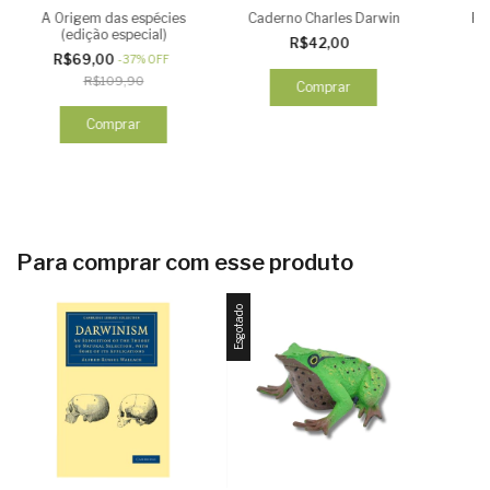
A Origem das espécies
Caderno Charles Darwin
Pl
(edição especial)
R$42,00
R$69,00
-
37
%
OFF
R$109,90
Comprar
Para comprar com esse produto
Esgotado