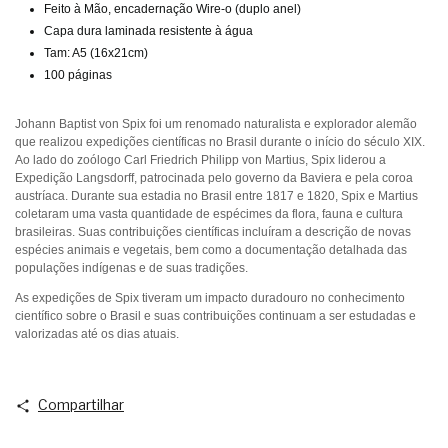
Feito à Mão, encadernação Wire-o (duplo anel)
Capa dura laminada resistente à água
Tam: A5 (16x21cm)
100 páginas
Johann Baptist von Spix foi um renomado naturalista e explorador alemão
que realizou expedições científicas no Brasil durante o início do século XIX.
Ao lado do zoólogo Carl Friedrich Philipp von Martius, Spix liderou a
Expedição Langsdorff, patrocinada pelo governo da Baviera e pela coroa
austríaca.
Durante sua estadia no Brasil entre 1817 e 1820, Spix e Martius
coletaram uma vasta quantidade de espécimes da flora, fauna e cultura
brasileiras. Suas contribuições científicas incluíram a descrição de novas
espécies animais e vegetais, bem como a documentação detalhada das
populações indígenas e de suas tradições.
As expedições de Spix tiveram um impacto duradouro no conhecimento
científico sobre o Brasil e suas contribuições continuam a ser estudadas e
valorizadas até os dias atuais.
Compartilhar