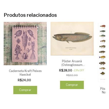
Produtos relacionados
Pôster Aruanã
(Osteoglossum
bicirrhosum)
R$28,00
-
13
%
OFF
Caderneta Kraft Peixes
Haeckel
R$32,00
R$24,00
Comprar
Pôster
Comprar
Natu
R