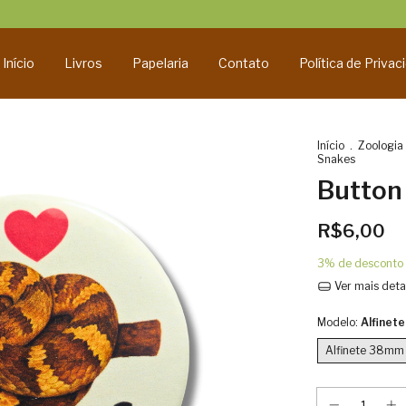
Início
Livros
Papelaria
Contato
Política de Privac
Início
.
Zoologia
Snakes
Button 
R$6,00
3% de desconto
Ver mais deta
Modelo:
Alfinet
Alfinete 38mm