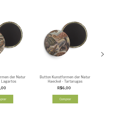
ormen der Natur
Button Kunstformen der Natur
Button He
- Lagartos
Haeckel - Tartarugas
R$
,00
R$6,00
Co
prar
Comprar