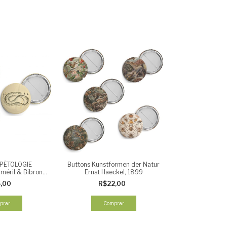
RPÉTOLOGIE
Buttons Kunstformen der Natur
éril & Bibron,
Ernst Haeckel, 1899
etos (3 unid)
5,00
R$22,00
prar
Comprar