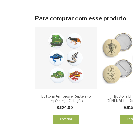
Para comprar com esse produto
Buttons Anfíbios e Répteis (6
Buttons E
espécies) - Coleção
GÉNÉRALE - Dum
1839 - Esquel
R$24,00
R$1
Comprar
Com