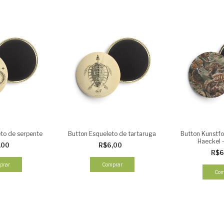
to de serpente
Button Esqueleto de tartaruga
Button Kunstf
Haeckel 
,00
R$6,00
R$6
prar
Comprar
Com