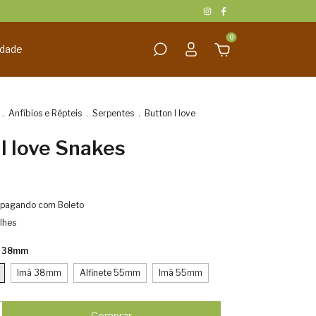
0
idade
.
Anfíbios e Répteis
.
Serpentes
.
Button I love
I love Snakes
pagando com Boleto
lhes
e 38mm
Imã 38mm
Alfinete 55mm
Imã 55mm