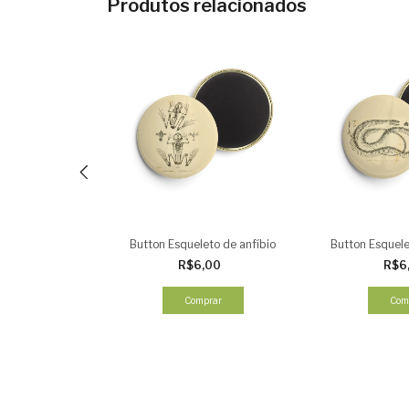
Produtos relacionados
rpetologia
Button Esqueleto de anfíbio
Button Esquele
,00
R$6,00
R$6
rar
Comprar
Com