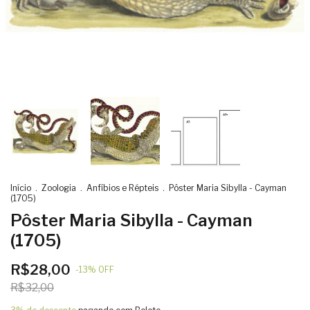
Início
.
Zoologia
.
Anfíbios e Répteis
.
Pôster Maria Sibylla - Cayman
(1705)
Pôster Maria Sibylla - Cayman
(1705)
R$28,00
-
13
%
OFF
R$32,00