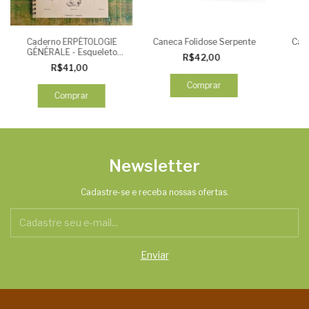
Caderno ERPÉTOLOGIE
Caneca Folidose Serpente
Can
GÉNÉRALE - Esqueleto
R$42,00
Quelônio
R$41,00
Comprar
Comprar
Newsletter
Cadastre-se e receba nossas ofertas.