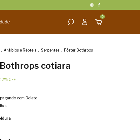
0
idade
.
Anfíbios e Répteis
.
Serpentes
.
Pôster Bothrops
 Bothrops cotiara
-
12
%
OFF
pagando com Boleto
lhes
ldura