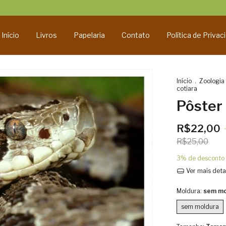
Início
Livros
Papelaria
Contato
Política de Privac
Início
.
Zoologia
cotiara
Pôster
R$22,00
R$25,00
3% de desconto
Ver mais deta
Moldura:
sem mo
sem moldura