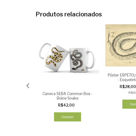
Produtos relacionados
Pôster ERPÉTO
- Esquelet
R$28,0
R$3
cas do Brasil
Caneca SEBA Common Boa -
Boine Snake
,00
Com
R$42,00
rar
Comprar