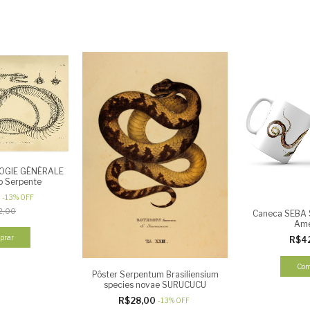
LOGIE GÉNÉRALE
o Serpente
0
-
13
%
OFF
2,00
Caneca SEBA 
Ame
prar
R$4
Com
Pôster Serpentum Brasiliensium
species novae SURUCUCU
R$28,00
-
13
%
OFF