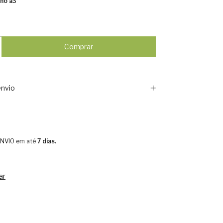
ho a3
nvio
 ENVIO em até
7 dias.
ar