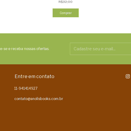
R$32,00
Comprar
e-se e receba nossas ofertas.
Entre em contato
11-941414927
contato@anolisbooks.com.br