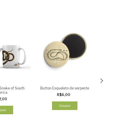
Snake of South
Button Esqueleto de serpente
Herpetofauna da
rica
R$6,00
R$195,
2,00
R$2
Comprar
2
x
de
R$97
prar