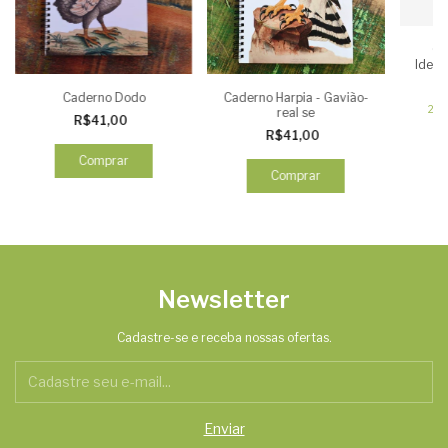
Gu
Ident
Bras
Caderno Dodo
Caderno Harpia - Gavião-
2
x
real se
R$41,00
R$41,00
Comprar
Comprar
Newsletter
Cadastre-se e receba nossas ofertas.