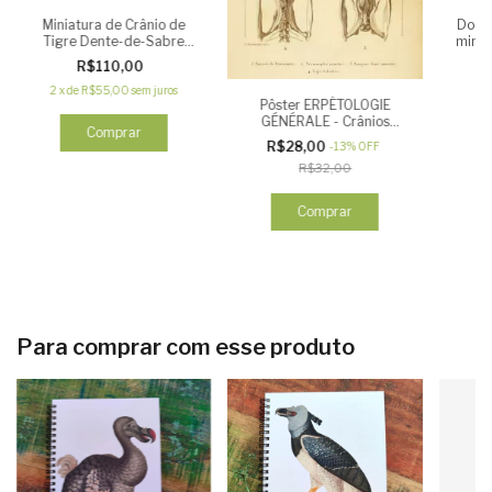
Miniatura de Crânio de
Dodo 
Tigre Dente-de-Sabre
minia
(Smilodon)
R$110,00
2
x
de
R$55,00
sem juros
Pôster ERPÉTOLOGIE
GÉNÉRALE - Crânios
serpentes
R$28,00
-
13
%
OFF
R$32,00
Comprar
Para comprar com esse produto