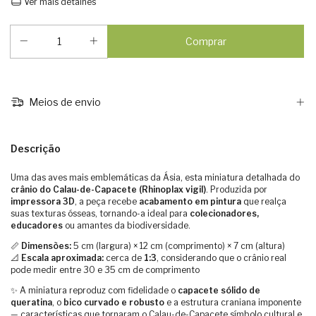
Ver mais detalhes
Meios de envio
Descrição
Uma das aves mais emblemáticas da Ásia, esta miniatura detalhada do
crânio do Calau-de-Capacete (Rhinoplax vigil)
. Produzida por
impressora 3D
, a peça recebe
acabamento em pintura
que realça
suas texturas ósseas, tornando-a ideal para
colecionadores,
educadores
ou amantes da biodiversidade.
📏
Dimensões:
5 cm (largura) × 12 cm (comprimento) × 7 cm (altura)
📐
Escala aproximada:
cerca de
1:3
, considerando que o crânio real
pode medir entre 30 e 35 cm de comprimento
✨ A miniatura reproduz com fidelidade o
capacete sólido de
queratina
, o
bico curvado e robusto
e a estrutura craniana imponente
— características que tornaram o Calau-de-Capacete símbolo cultural e