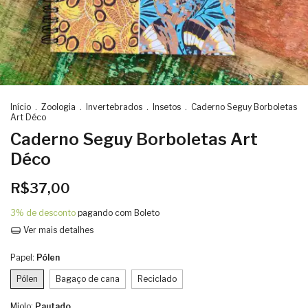
Início
.
Zoologia
.
Invertebrados
.
Insetos
.
Caderno Seguy Borboletas
Art Déco
Caderno Seguy Borboletas Art
Déco
R$37,00
3% de desconto
pagando com Boleto
Ver mais detalhes
Papel:
Pólen
Pólen
Bagaço de cana
Reciclado
Miolo:
Pautado